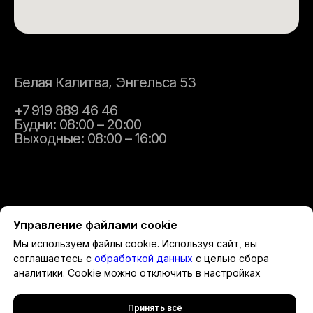
Белая Калитва, Энгельса 53
+7 919 889 46 46
Будни: 08:00 – 20:00
Выходные: 08:00 – 16:00
Управление файлами cookie
Мы используем файлы cookie. Используя сайт, вы
соглашаетесь с
обработкой данных
с целью сбора
Политика защиты и обработки персональных данных
|
Политика
аналитики. Cookie можно отключить в настройках
использования файлов cookie
Пользовательское соглашение
|
Согласие на обработку
персональных данных
Принять всё